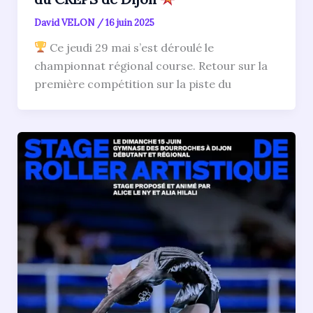
David VELON
/
16 juin 2025
Ce jeudi 29 mai s’est déroulé le
championnat régional course. Retour sur la
première compétition sur la piste du