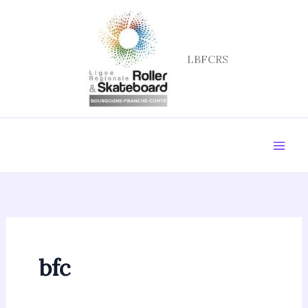
Aller
au
contenu
LBFCRS
bfc