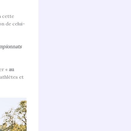
n cette
on de celui-
mpionnats
er «
au
athlètes et