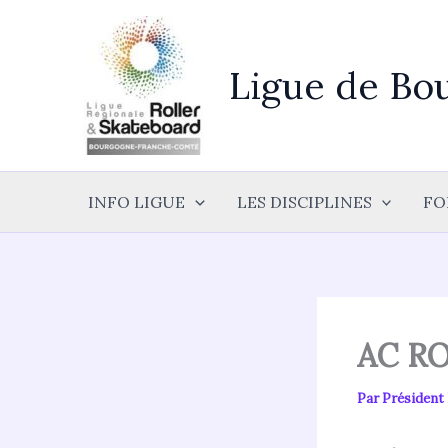
Aller
au
contenu
Ligue de Bo
INFO LIGUE
LES DISCIPLINES
FO
AC R
Par
Présiden