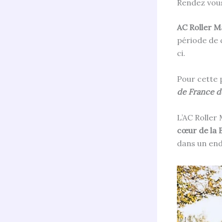
Rendez vous 
AC Roller 
période de c
ci.
Pour cette p
de France d
L’AC Roller
cœur de la 
dans un end